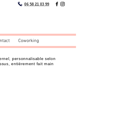
0
6 58 21 03 99
ntact
Coworking
ernel, personnalisable selon
ssus, entièrement fait main